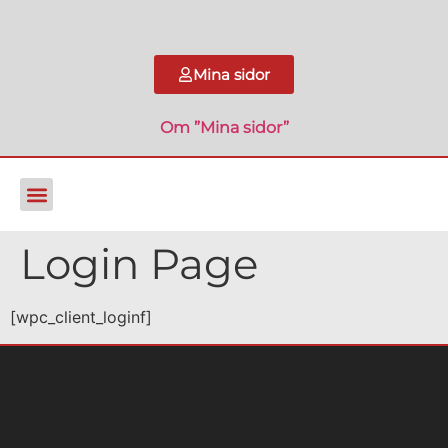
Mina sidor
Om ”Mina sidor”
Login Page
[wpc_client_loginf]