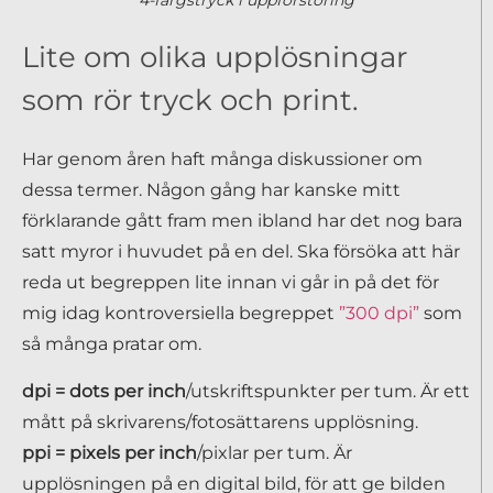
4-färgstryck i uppförstoring
Lite om olika upplösningar
som rör tryck och print.
Har genom åren haft många diskussioner om
dessa termer. Någon gång har kanske mitt
förklarande gått fram men ibland har det nog bara
satt myror i huvudet på en del. Ska försöka att här
reda ut begreppen lite innan vi går in på det för
mig idag kontroversiella begreppet
”300 dpi”
som
så många pratar om.
dpi = dots per inch
/utskriftspunkter per tum. Är ett
mått på skrivarens/fotosättarens upplösning.
ppi = pixels per inch
/pixlar per tum. Är
upplösningen på en digital bild, för att ge bilden