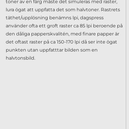
toner av en färg måste det simuleras med raster,
lura ögat att uppfatta det som halvtoner. Rastrets
täthet/upplösning benämns lpi, dagspress
använder ofta ett groft raster ca 85 lpi beroende på
den dåliga papperskvalitén, med finare papper är
det oftast raster på ca 150-170 lpi då ser inte ögat
punkten utan uppfatttar bilden som en
halvtonsbild.