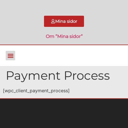
Mina sidor
Om ”Mina sidor”
Payment Process
[wpc_client_payment_process]