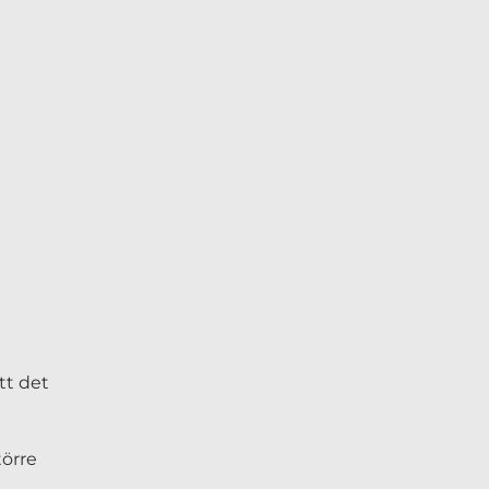
tt det
törre