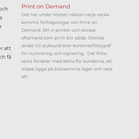
Print on Demand
 och
Det har under hösten nästan varje vecka
a
kommit förfrågningar om Print on
a
Demand. Att vi printer och skickar
efterhand som print blir sålda. Skickas
direkt till slutkund eller konstnär/fotograf
r att
för numrering och signering. Det finns
ch få
stora fördelar med detta för kunderna, att
slippa ligga på kostsamma lager och veta
att