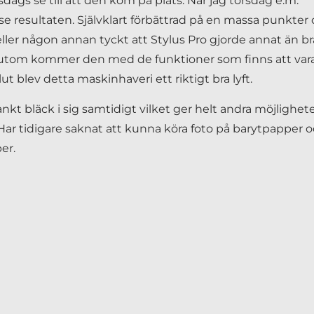
sdags se till att den kom på plats. När jag torsdag e.m.
 se resultaten. Självklart förbättrad på en massa punkter
ag eller någon annan tyckt att Stylus Pro gjorde annat än br
essutom kommer den med de funktioner som finns att var
 slut blev detta maskinhaveri ett riktigt bra lyft.
 bläck i sig samtidigt vilket ger helt andra möjlighete
Har tidigare saknat att kunna köra foto på barytpapper o
er.