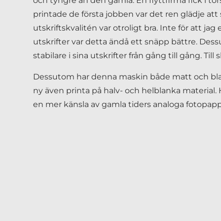
och tyngre än den gamla. En flyttfirma fick i tor
printade de första jobben var det ren glädje att
utskriftskvalitén var otroligt bra. Inte för att j
utskrifter var detta ändå ett snäpp bättre. D
stabilare i sina utskrifter från gång till gång. Till
Dessutom har denna maskin både matt och blankt
ny även printa på halv- och helblanka material. 
en mer känsla av gamla tiders analoga fotopapp