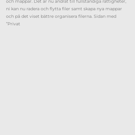
och mappar. Det är nu ändrat till fullständiga rättigheter,
ni kan nu radera och flytta filer samt skapa nya mappar
och på det viset bättre organisera filerna. Sidan med
”Privat