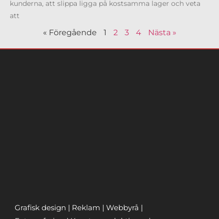
kunderna, att slippa ligga på kostsamma lager och veta
att
« Föregående
1
2
3
4
Nästa »
Grafisk design | Reklam | Webbyrå |