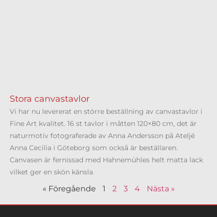
Stora canvastavlor
Vi har nu levererat en större beställning av canvastavlor i
Fine Art kvalitet. 16 st tavlor i måtten 120×80 cm, det är
naturmotiv fotograferade av Anna Andersson på Ateljé
Anna Cecilia i Göteborg som också är beställaren.
Canvasen är fernissad med Hahnemühles helt matta lack
vilket ger en skön känsla
« Föregående
1
2
3
4
Nästa »