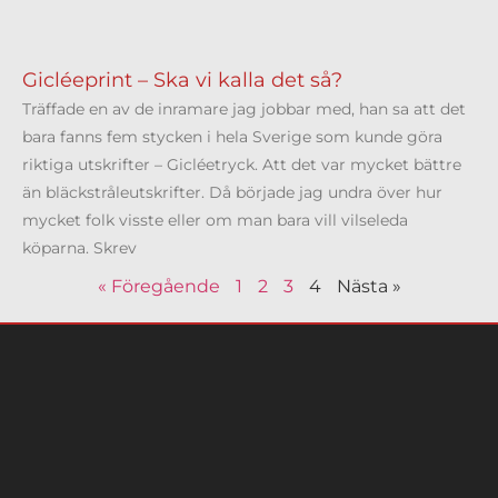
Gicléeprint – Ska vi kalla det så?
Träffade en av de inramare jag jobbar med, han sa att det
bara fanns fem stycken i hela Sverige som kunde göra
riktiga utskrifter – Gicléetryck. Att det var mycket bättre
än bläckstråleutskrifter. Då började jag undra över hur
mycket folk visste eller om man bara vill vilseleda
köparna. Skrev
« Föregående
1
2
3
4
Nästa »